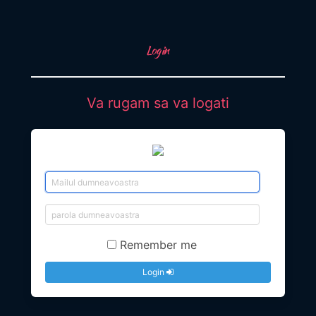
Login
Va rugam sa va logati
Remember me
Login