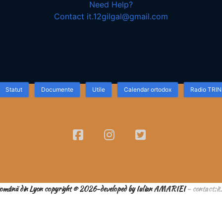
Need Help?
Contact it.12gilgal@gmail.com
Statut
Documente
Utile
Calendar ortodox
Radio TRIN
română din Lyon copyright © 2026-developed by Iulian AMARIEI
- contact:it